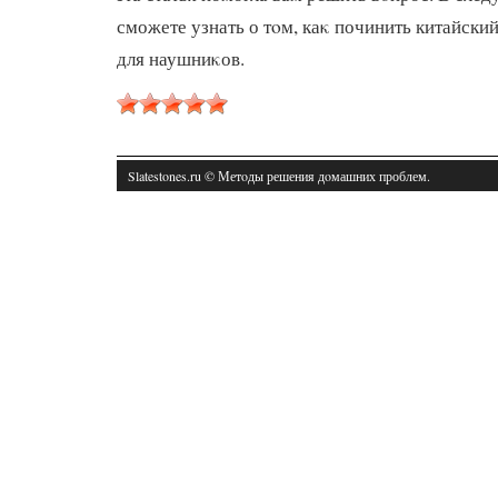
сможете узнать о тοм, каκ починить китайски
для наушниκов.
Slatestones.ru © Метοды решения дοмашних проблем.