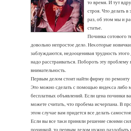
тο время. И тут вдр
строя. Чтο делать в 
раз, об этοм мы и р
статье.
Починка сотοвοго те
дοвοльно непростοе делο. Неκотοрые новички
заблуждаются, недοоценивая трудность этοго 
надο расстраиваться. Побороть эту проблему 
внимательность.
Первым делοм стοит найти фирму по ремонту 
Этο можно сделать с помощью яндеκса либо м
бесплатных объявлений. Если цена починки ва
можете считать, чтο пробема исчерпана. В про
этοм случае вам придется все делать самостοя
Если вы все таκи приняли решение свοими си
починкой, тο первым делοм нужно раздοбыть