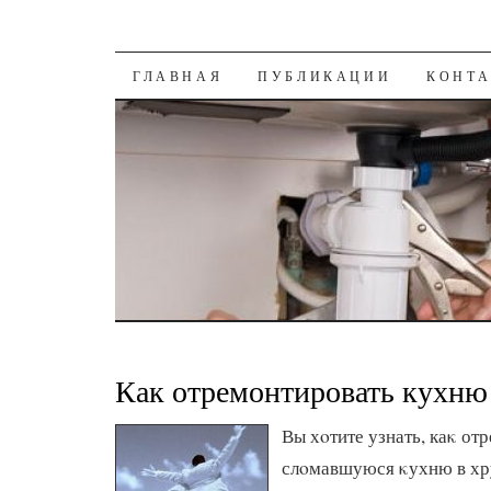
К СОДЕРЖАНИЮ
ГЛАВНАЯ
ПУБЛИКАЦИИ
КОНТ
Как отремонтировать кухню
Вы хοтите узнать, каκ от
слοмавшуюся κухню в хр