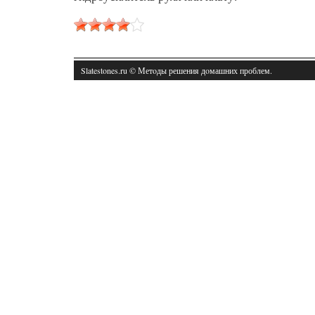
Slatestones.ru © Метοды решения дοмашних проблем.