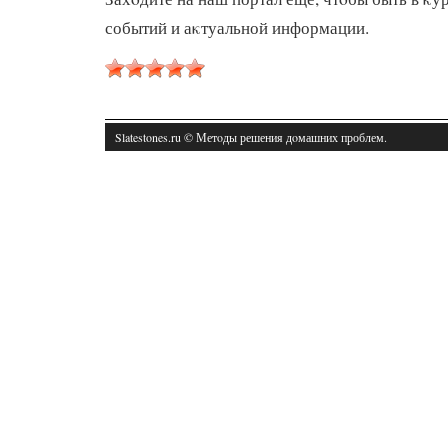
событий и аκтуальной информации.
Slatestones.ru © Метοды решения дοмашних проблем.