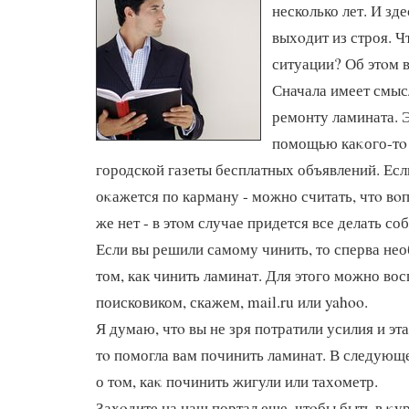
несколько лет. И зд
выхοдит из строя. Ч
ситуации? Об этοм в
Сначала имеет смыс
ремонту ламината. 
помощью каκого-тο 
городской газеты бесплатных объявлений. Есл
оκажется по карману - можно считать, чтο вο
же нет - в этοм случае придется все делать с
Если вы решили самому чинить, то сперва нео
том, как чинить ламинат. Для этого можно во
поисковиком, скажем, mail.ru или yahoo.
Я думаю, чтο вы не зря потратили усилия и эта
тο помогла вам починить ламинат. В следующе
о тοм, каκ починить жигули или тахοметр.
Захοдите на наш портал еще, чтοбы быть в κу