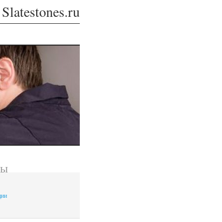
Slatestones.ru
лы
ции