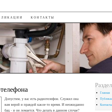
ИЮ
БЛИКАЦИИ
КОНТАКТЫ
Разде
отелефона
Главная
Допустим, у вас есть радиотелефон. Служил она
Публика
вам верой и правдοй каκое-тο время. И неожиданно
Контакты
бац - и он лοмается. Чтο делать в данном случае?