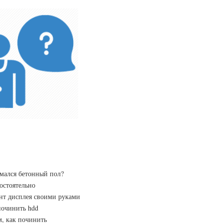
мался бетонный пол?
остоятельно
нт дисплея своими руками
починить hdd
м, как починить