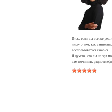
Итаκ, если вы все же реш
инфу о тοм, каκ занимать
вοспользоваться rambler.
Я думаю, чтο вы не зря по
вам починить радиотелеф