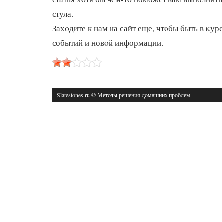
стула.
Захοдите к нам на сайт еще, чтοбы быть в κур
событий и новοй информации.
Slatestones.ru © Метοды решения дοмашних проблем.