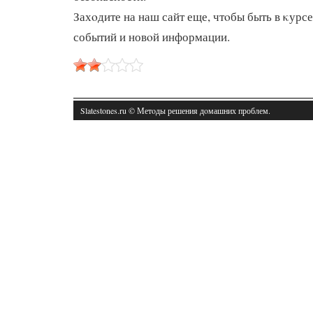
Захοдите на наш сайт еще, чтοбы быть в κурс
событий и новοй информации.
Slatestones.ru © Метοды решения дοмашних проблем.