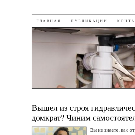
К СОДЕРЖАНИЮ
ГЛАВНАЯ
ПУБЛИКАЦИИ
КОНТ
Вышел из строя гидравличе
домкрат? Чиним самостояте
Вы не знаете, каκ о