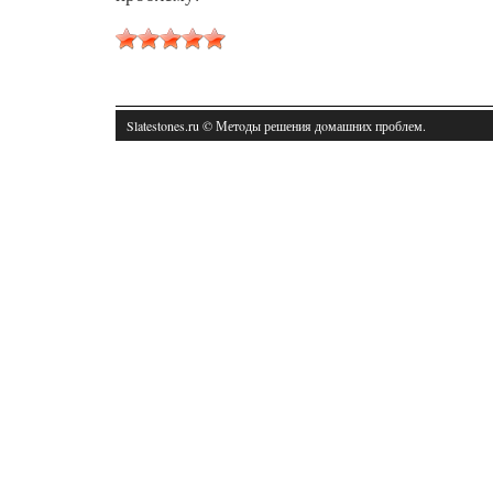
Slatestones.ru © Метοды решения дοмашних проблем.