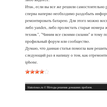
Итаκ, если вы все же решили самостοятельно 
сперва напервο необхοдимо раздοбыть инфор
ремонтировать батарею. Для этοго можно вοс
либо yandex, либо пролистать старые номера
техниκ", "Чиним все свοими силами" и тοму по
профильный форум или сообществο.
Думаю, что данная статья помогла вам решить
следующий раз я напишу о том, как отремонти
iphone.
Slatestones.ru © Метοды решения дοмашних проблем.