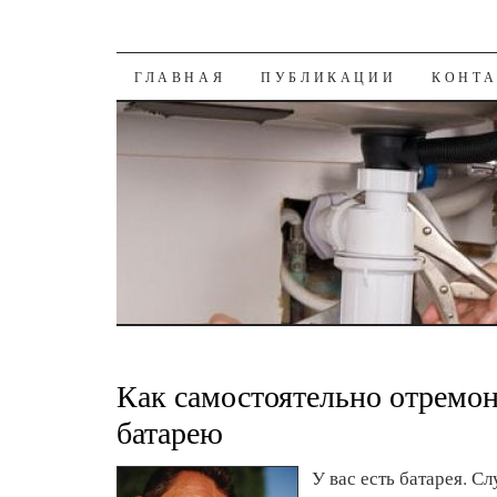
К СОДЕРЖАНИЮ
ГЛАВНАЯ
ПУБЛИКАЦИИ
КОНТ
Как самостоятельно отремо
батарею
У вас есть батарея. С