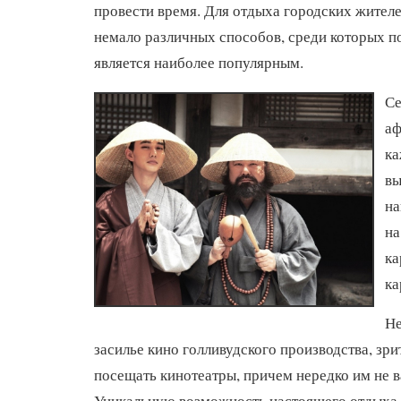
провести время. Для отдыха городских жител
немало различных способов, среди которых п
является наиболее популярным.
Се
а
ка
вы
на
на
ка
ка
Не
засилье кино голливудского производства, зр
посещать кинотеатры, причем нередко им не 
Уникальную возможность настоящего отдыха 