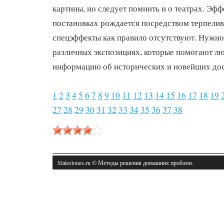
картины, но следует помнить и о театрах. Эфф
постановках рождается посредством терпелив
спецэффекты как правило отсутствуют. Нужно 
различных экспозициях, которые помогают л
информацию об исторических и новейших до
1
2
3
4
5
6
7
8
9
10
11
12
13
14
15
16
17
18
19
27
28
29
30
31
32
33
34
35
36
37
38
Slatestones.ru © Методы решения домашних проблем.