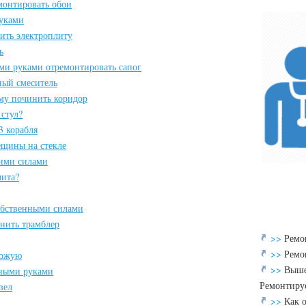
емонтировать обои
уками
ить электроплиту
ь
ими руками отремонтировать сапог
ый смеситель
ому починить коридор
стул?
3 корабля
ещины на стекле
оими силами
лита?
обственными силами
инить трамблер
>>
Ремо
>>
Ремо
хожую
>>
Выше
нными руками
Ремонтируе
зел
>>
Как 