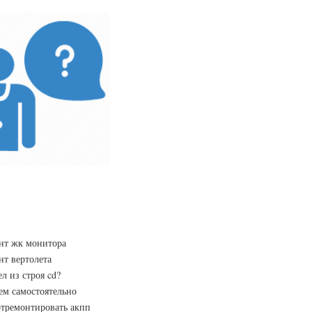
нт жк монитора
нт вертолета
л из строя cd?
м самостоятельно
отремонтировать акпп