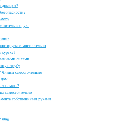
й домкрат?
безопасности?
ометр
ажнитель воздуха
ннинг
онтируем самостоятельно
 куртке?
твенными силами
унную трубу
? Чиним самостоятельно
 дом
ая память?
м самостоятельно
амента собственными руками
msung