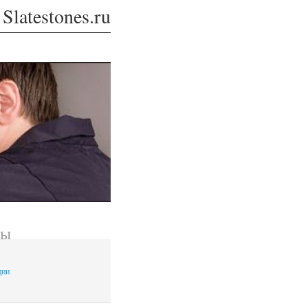
Slatestones.ru
лы
ции