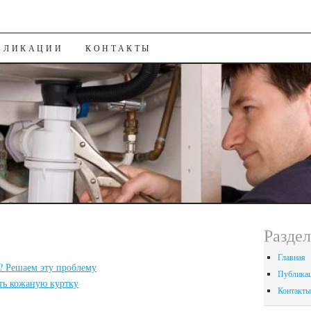
ИЮ
БЛИКАЦИИ
КОНТАКТЫ
Разде
Главная
? Решаем эту проблему
Публика
ть кожаную куртку
Контакты