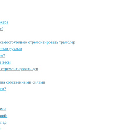
рхера
т?
к самостоятельно отремонтировать трамблер
ными руками
ом?
е весы
 отремонтировать дсп
ства собственными силами
ки?
ами
ooth
мпад
е