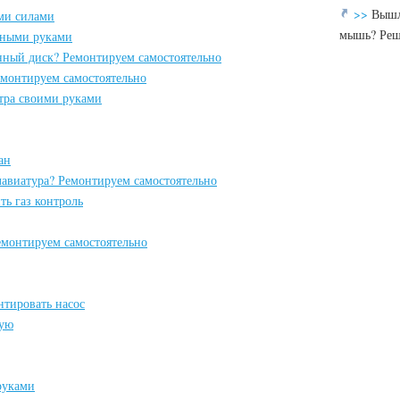
>>
Вышл
ми силами
мышь? Реш
нными руками
нный диск? Ремонтируем самостоятельно
емонтируем самостоятельно
тра своими руками
ан
лавиатура? Ремонтируем самостоятельно
ть газ контроль
емонтируем самостоятельно
нтировать насос
ную
руками